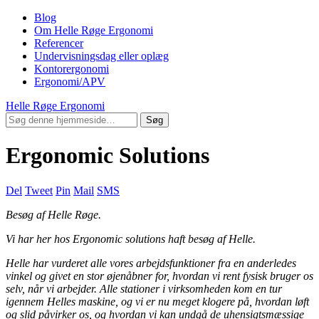
Blog
Om Helle Røge Ergonomi
Referencer
Undervisningsdag eller oplæg
Kontorergonomi
Ergonomi/APV
Helle Røge Ergonomi
Ergonomic Solutions
Del
Tweet
Pin
Mail
SMS
Besøg af Helle Røge.
Vi har her hos Ergonomic solutions haft besøg af Helle.
Helle har vurderet alle vores arbejdsfunktioner fra en anderledes
vinkel og givet en stor øjenåbner for, hvordan vi rent fysisk bruger os
selv, når vi arbejder. Alle stationer i virksomheden kom en tur
igennem Helles maskine, og vi er nu meget klogere på, hvordan løft
og slid påvirker os, og hvordan vi kan undgå de uhensigtsmæssige